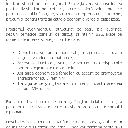
furnizori și parteneri instituționali. Expoziția vizează consolidarea
poziției IMM-urilor pe piețele globale și oferă soluții practice
pentru accesul la finanțare, sprijinirea antreprenoriatului feminin,
precum și pentru tranziția către o economie verde și digitalizată.
Programul evenimentului, structurat pe patru zile, cuprinde
sesiuni tematice, paneluri de discuții și întâlniri B2B, axate pe
domenii de interes strategic, printre care:
Dezvoltarea sectorului industrial și integrarea acestuia în
lanțurile valorice internaționale;
Accesul la finanțare și soluțiile guvernamentale disponibile
pentru sprijinirea antreprenorilor;
Abilitarea economică a femeilor, cu accent pe promovarea
antreprenoriatului feminin;
Tranziția verde și digitală a economiei și impactul acesteia
asupra IMM-urilor.
Evenimentul va fi onorat de prezența înalților oficiali de stat și a
partenerilor de dezvoltare, precum și a reprezentanților corpului
diplomatic.
Deschiderea evenimentului va fi marcată de prestigiosul Forum
de Inginerie și Furnizori Industriali, unde vor participa peste 100