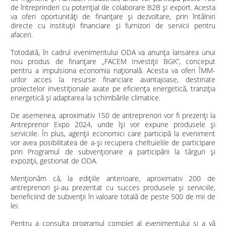
de întreprinderi cu potențial de colaborare B2B și export. Acesta
va oferi oportunități de finanțare și dezvoltare, prin întâlniri
directe cu instituții financiare și furnizori de servicii pentru
afaceri.
Totodată, în cadrul evenimentului ODA va anunța lansarea unui
nou produs de finanțare „FACEM Investiții BGK”, conceput
pentru a impulsiona economia națională. Acesta va oferi ÎMM-
urilor acces la resurse financiare avantajoase, destinate
proiectelor investiționale axate pe eficiența energetică, tranziția
energetică și adaptarea la schimbările climatice.
De asemenea, aproximativ 150 de antreprenori vor fi prezenți la
Antreprenor Expo 2024, unde își vor expune produsele și
serviciile. În plus, agenții economici care participă la eveniment
vor avea posibilitatea de a-și recupera cheltuielile de participare
prin Programul de subvenționare a participării la târguri și
expoziții, gestionat de ODA.
Menționăm că, la edițiile anterioare, aproximativ 200 de
antreprenori și-au prezentat cu succes produsele și serviciile,
beneficiind de subvenții în valoare totală de peste 500 de mii de
lei.
Pentru a consulta programul complet al evenimentului și a vă