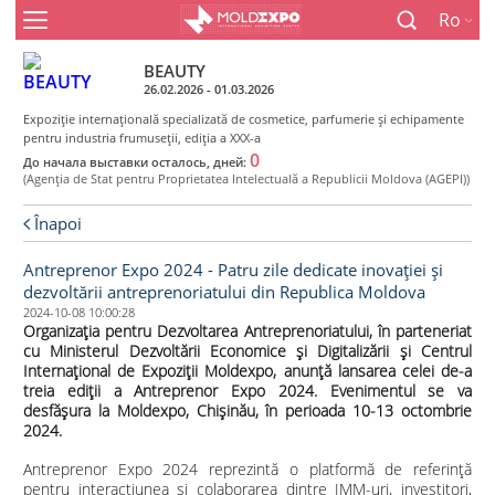
Ro
BEAUTY
26.02.2026 - 01.03.2026
Expoziţie internaţională specializată de cosmetice, parfumerie şi echipamente
pentru industria frumuseţii, ediţia a XXX-a
0
До начала выставки осталось, дней:
(Agenţia de Stat pentru Proprietatea Intelectuală a Republicii Moldova (AGEPI))
Înapoi
Antreprenor Expo 2024 - Patru zile dedicate inovației și
dezvoltării antreprenoriatului din Republica Moldova
2024-10-08 10:00:28
Organizația pentru Dezvoltarea Antreprenoriatului, în parteneriat
cu Ministerul Dezvoltării Economice și Digitalizării și Centrul
Internațional de Expoziții Moldexpo, anunță lansarea celei de-a
treia ediții a Antreprenor Expo 2024. Evenimentul se va
desfășura la Moldexpo, Chișinău, în perioada 10-13 octombrie
2024.
Antreprenor Expo 2024 reprezintă o platformă de referință
pentru interacțiunea și colaborarea dintre IMM-uri, investitori,