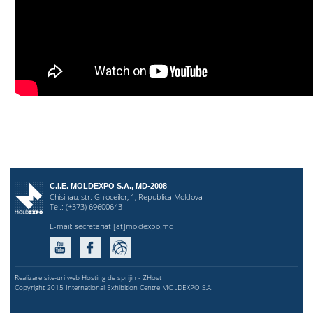
C.I.E. MOLDEXPO S.A., MD-2008
Chisinau, str. Ghioceilor, 1, Republica Moldova
Tel.: (+373) 69600643
E-mail:
secretariat [at]moldexpo.md
Realizare site-uri web Hosting de sprijin - ZHost
Copyright 2015 International Exhibition Centre MOLDEXPO S.A.