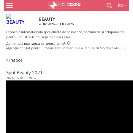
Ro
BEAUTY
26.02.2026 - 01.03.2026
Expoziţie internaţională specializată de cosmetice, parfumerie şi echipamente
pentru industria frumuseţii, ediţia a XXX-a
0
До начала выставки осталось, дней:
(Agenţia de Stat pentru Proprietatea Intelectuală a Republicii Moldova (AGEPI))
Înapoi
Spot Beauty 2021
2021-02-10 16:30:37