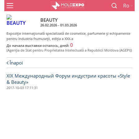
Ro
BEAUTY
26.02.2026 - 01.03.2026
Expoziţie internaţională specializată de cosmetice, parfumerie şi echipamente
pentru industria frumuseţii, ediţia a XXX-a
0
До начала выставки осталось, дней:
(Agenţia de Stat pentru Proprietatea Intelectuală a Republicii Moldova (AGEPI))
Înapoi
XIX Международный Форум индустрии красоты «Style
& Beauty»
2017-10-03 17:11:31