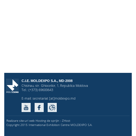
C.I.E. MOLDEXPO S.A., MD-2008
Chisinau, str. Ghioceilor, 1, Republica Moldova
Tel.: (+373) 69600643
E-mail:
secretariat [at]moldexpo.md
Realizare site-uri web Hosting de sprijin - ZHost
Copyright 2015 International Exhibition Centre MOLDEXPO S.A.